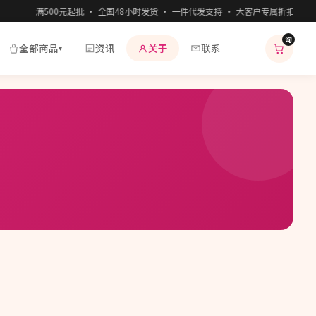
满500元起批 · 全国48小时发货 · 一件代发支持 · 大客户专属折扣 · 7
询
全部商品
资讯
关于
联系
▾