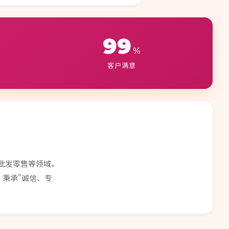
99
%
客户满意
批发零售等领域。
秉承"诚信、专