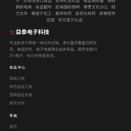
子
贺南湾进口食品
宏伟礼业礼品
微空调设备
钢谷
钢铁电商
尚呈靓号
前海国际钢琴
博贯文化办公
皖
力叉车
赛诺宁化工
夏邦商贸
吉祥天商贸
芸慷思供
应链
状元宝贝礼品
益泰电子科技
专注批发与零售一体化供应链，源头直采覆盖日用百
货、食品饮料、电子电器等全品类商品，服务全国10
万+商户，48小时极速发货。
商品中心
弱电工程
安防监控工程
昆明监控安装
楼宇对讲
导航
首页