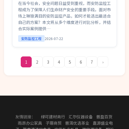
在当今社会，安全问题日益受到重视，而安防监控工
程成为了保障人们生命财产安全的重要手段。面对市
场上琳琅满目的安防监控产品，如何才能选出最适合
自己的方案？本文将从多个维度进行对比分析，并结
合实际案例提供…
安防监控工程
2026-07-22
1
2
3
4
5
6
7
›
友情链接：
绿可建材商行
汇尔仪器设备
普盈百货
雨昂办公家具
子珊商贸
普洱优选茶业
嘉源盛业电